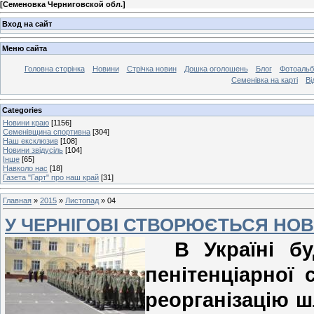
[
Семеновка Черниговской обл.
]
Вход на сайт
Меню сайта
Головна сторінка
Новини
Стрічка новин
Дошка оголошень
Блог
Фотоаль
Семенівка на карті
Ві
Categories
Новини краю
[1156]
Семенівщина спортивна
[304]
Наш ексклюзив
[108]
Новини звідусіль
[104]
Інше
[65]
Навколо нас
[18]
Газета "Гарт" про наш край
[31]
Главная
»
2015
»
Листопад
»
04
У ЧЕРНІГОВІ СТВОРЮЄТЬСЯ НО
В Україні буд
пенітенціарної
реорганізацію ш