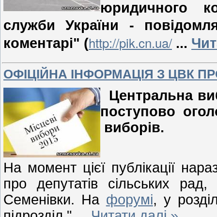
юридичного ко
служби України - повідомля
http://pik.cn.ua/
коментарі" (
...
Чит
ОФІЦІЙНА ІНФОРМАЦІЯ З ЦВК ПР
Центральна ви
поступово огол
виборів.
На момент цієї публікації нара
про депутатів сільських рад, 
Семенівки. На
форумі
, у розділ
підрозділ "
...
Читати далі »