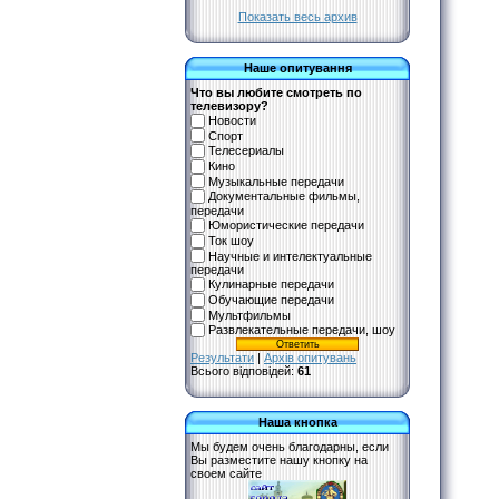
Показать весь архив
Наше опитування
Что вы любите смотреть по
телевизору?
Новости
Спорт
Телесериалы
Кино
Музыкальные передачи
Документальные фильмы,
передачи
Юмористические передачи
Ток шоу
Научные и интелектуальные
передачи
Кулинарные передачи
Обучающие передачи
Мультфильмы
Развлекательные передачи, шоу
Результати
|
Архів опитувань
Всього відповідей:
61
Наша кнопка
Мы будем очень благодарны, если
Вы разместите нашу кнопку на
своем сайте