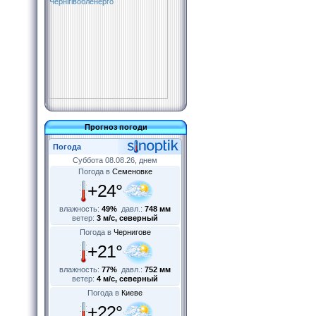
Прогноз погоди
Погода
Суббота 08.08.26, днем
Погода в
Семеновке
+24°
влажность:
49%
давл.:
748 мм
ветер:
3 м/с, северный
Погода в
Чернигове
+21°
влажность:
77%
давл.:
752 мм
ветер:
4 м/с, северный
Погода в
Киеве
+22°