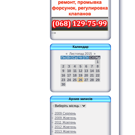
-->
Календар
«
Листопад 2015
»
Пн
Вт
Ср
Чт
Пт
Сб
Нд
1
2
3
4
5
6
7
8
9
10
11
12
13
14
15
16
17
18
19
20
21
22
23
24
25
26
27
28
29
30
Архив записів
2009 Серпень
2009 Жовтень
2011 Жовтень
2012 Жовтень
2013 Жовтень