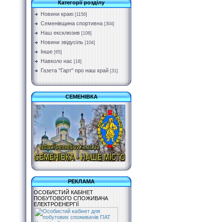
Категорії розділу
Новини краю
[1156]
Семенівщина спортивна
[304]
Наш ексклюзив
[108]
Новини звідусіль
[104]
Інше
[65]
Навколо нас
[18]
Газета "Гарт" про наш край
[31]
СЕМЕНІВКА
РЕКЛАМА
ОСОБИСТИЙ КАБІНЕТ
ПОБУТОВОГО СПОЖИВАЧА
ЕЛЕКТРОЕНЕРГІЇ