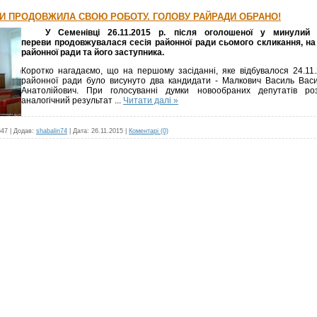
ДИ ПРОДОВЖИЛА СВОЮ РОБОТУ. ГОЛОВУ РАЙРАДИ ОБРАНО!
У Семенівці 26.11.2015 р. після оголошеної у минулий ві
переви продовжувалася сесія районної ради сьомого скликання, на
районної ради та його заступника.
Коротко нагадаємо, що на першому засіданні, яке відбувалося 24.11
районної ради було висунуто два кандидати - Малкович Василь Вас
Анатолійович. При голосуванні думки новообраних депутатів роз
аналогічний результат
...
Читати далі »
647
|
Додав:
shabalin74
|
Дата:
26.11.2015
|
Коментарі (0)