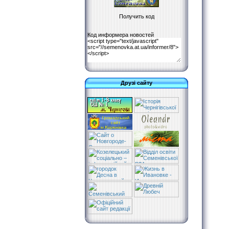
Код информера новостей
Друзі сайту