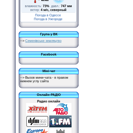
влажность:
73%
давл.:
747 мм
ветер:
4 м/с, северный
Погода в Одессе
Погода в Ужгороде
Група у ВК
-->
Семенівське земляцтво
Facebook
Міні-чат
--> Вызов мини-чата - в правом
нижнем углу сайта
Онлайн-РАДІО
Радио онлайн