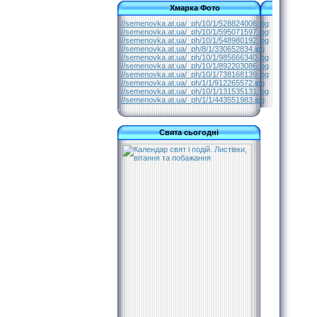
Хмарка Фото
//semenovka.at.ua/_ph/10/1/528824006.jpg
//semenovka.at.ua/_ph/10/1/595071597.jpg
//semenovka.at.ua/_ph/10/1/548980192.jpg
//semenovka.at.ua/_ph/8/1/330652834.jpg
//semenovka.at.ua/_ph/10/1/985666340.jpg
//semenovka.at.ua/_ph/10/1/892203086.jpg
//semenovka.at.ua/_ph/10/1/738168139.jpg
//semenovka.at.ua/_ph/1/1/912265572.jpg
//semenovka.at.ua/_ph/10/1/131535131.jpg
//semenovka.at.ua/_ph/1/1/443551983.jpg
Свята сьогодні