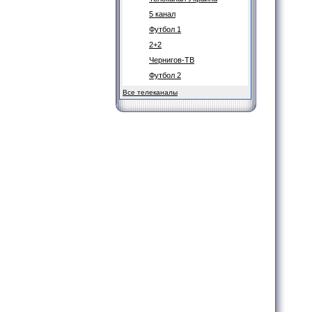
5 канал
Футбол 1
2+2
Чернигов-ТВ
Футбол 2
Все телеканалы