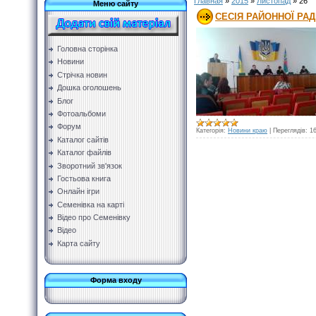
Главная
»
2015
»
Листопад
»
26
Меню сайту
СЕСІЯ РАЙОННОЇ РА
Головна сторінка
Новини
Стрічка новин
Дошка оголошень
Блог
Фотоальбоми
Форум
Категорія:
Новини краю
|
Переглядів:
1
Каталог сайтів
Каталог файлів
Зворотний зв'язок
Гостьова книга
Онлайн ігри
Семенівка на карті
Відео про Семенівку
Відео
Карта сайту
Форма входу