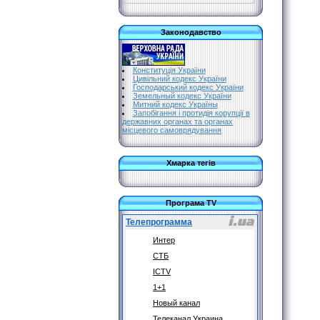
Законодавство
Конституція України
Цивільний кодекс України
Господарський кодекс України
Земельный кодекс України
Митний кодекс Україны
Запобігання і протидія корупції в
державних органах та органах
місцевого самоврядування
Хмарка тегів
Програма TV
Телепрограмма
Интер
СТБ
ICTV
1+1
Новый канал
Телеканал Украина