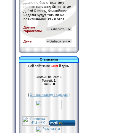
давно не было, поэтому
просто наслаждайтесь этим
днём! К слову, ближайшие
недели будут такими же
позитивными, как и этот
день. Считайте это белой
полосой Вашей жизни.
Другие
гороскопы
Подробнее
»
День
Статистика
Цей сайт живе
6409
-й день.
Онлайн всього:
1
Гостей:
1
Наши:
0
[
Хто нас сьогодні відвідав
]