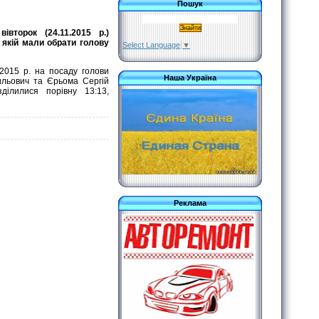
Пошук
второк (24.11.2015 р.)
 якій мали обрати голову
Select Language
▼
.2015 р. на посаду голови
Наша Україна
ильович та Єрьома Сергій
ділилися порівну 13:13,
Реклама