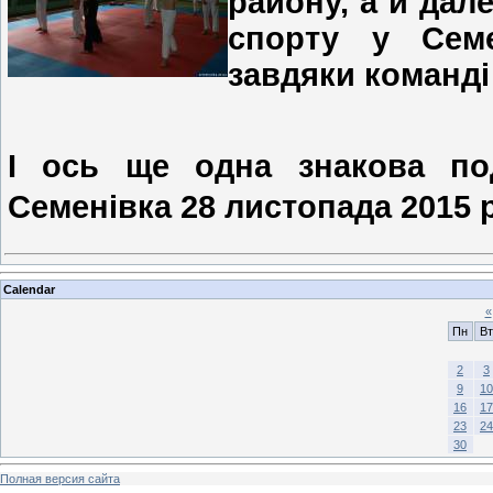
району, а й дал
спорту у Семе
завдяки команді
І ось ще одна знакова под
Семенівка
28 листопада 2015 
Calendar
«
Пн
Вт
2
3
9
10
16
17
23
24
30
Полная версия сайта