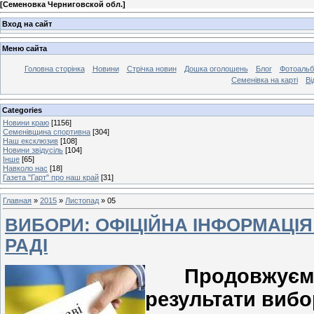
[
Семеновка Черниговской обл.
]
Вход на сайт
Меню сайта
Головна сторінка
Новини
Стрічка новин
Дошка оголошень
Блог
Фотоаль
Семенівка на карті
Ві
Categories
Новини краю
[1156]
Семенівщина спортивна
[304]
Наш ексклюзив
[108]
Новини звідусіль
[104]
Інше
[65]
Навколо нас
[18]
Газета "Гарт" про наш край
[31]
Главная
»
2015
»
Листопад
»
05
ВИБОРИ: ОФІЦІЙНА ІНФОРМАЦІЯ
РАДІ
Продовжуємо 
результати вибо