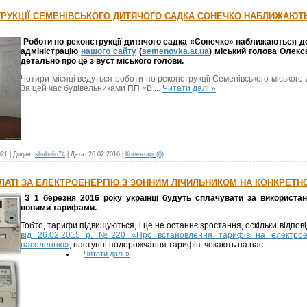
ТРУКЦІЇ СЕМЕНІВСЬКОГО ДИТЯЧОГО САДКА СОНЕЧКО НАБЛИЖАЮТ
Роботи по реконструкції дитячого садка «Сонечко» наближаються д
адміністрацію
нашого сайту
(
semenovka.at.ua
) міський голова Олекс
детально про це з вуст міського голови.
Чотири місяці ведуться роботи по реконструкції Семенівського міського
За цей час будівельниками ПП «В
...
Читати далі »
921
|
Додав:
shabalin74
|
Дата:
26.02.2016
|
Коментарі (0)
ЛАТІ ЗА ЕЛЕКТРОЕНЕРГІЮ З ЗОННИМ ЛІЧИЛЬНИКОМ НА КОНКРЕТН
З 1 березня 2016 року українці будуть сплачувати за використа
новими тарифами.
Тобто, тарифи підвищуються, і це не останнє зростання, оскільки відпов
від 26.02.2015 р. №220 «Про встановлення тарифів на електроен
населенню»
, наступні подорожчання тарифів чекають на нас:
...
Читати далі »