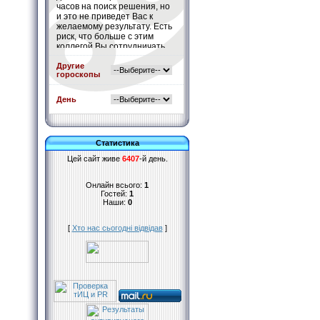
часов на поиск решения, но
и это не приведет Вас к
желаемому результату. Есть
риск, что больше с этим
коллегой Вы сотрудничать
не будете.
Подробнее
»
Другие
гороскопы
День
Статистика
Цей сайт живе
6407
-й день.
Онлайн всього:
1
Гостей:
1
Наши:
0
[
Хто нас сьогодні відвідав
]