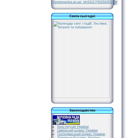
//semenovka.at.ua/_ph/10/1/745256355.jpg
Свята сьогодні
Законодавство
Конституція України
Цивільний кодекс України
Господарський кодекс України
Земельный кодекс України