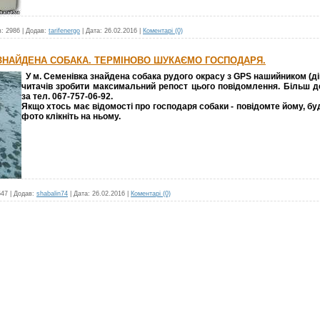
в:
2986
|
Додав:
tarifenergo
|
Дата:
26.02.2016
|
Коментарі (0)
І ЗНАЙДЕНА СОБАКА. ТЕРМІНОВО ШУКАЄМО ГОСПОДАРЯ.
У м. Семенівка
знайдена собака рудого окрасу з GPS нашийником (ді
читачів зробити максимальний репост цього повідомлення. Більш 
за тел. 067-757-06-92.
Якщо хтось має відомості про господаря собаки - повідомте йому, б
фото клікніть на ньому.
547
|
Додав:
shabalin74
|
Дата:
26.02.2016
|
Коментарі (0)