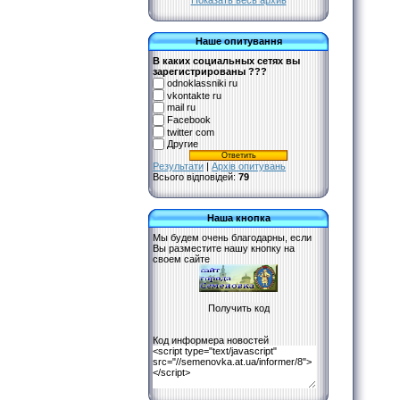
Показать весь архив
Наше опитування
В каких социальных сетях вы
зарегистрированы ???
odnoklassniki ru
vkontakte ru
mail ru
Facebook
twitter com
Другие
Результати
|
Архів опитувань
Всього відповідей:
79
Наша кнопка
Мы будем очень благодарны, если
Вы разместите нашу кнопку на
своем сайте
Код информера новостей