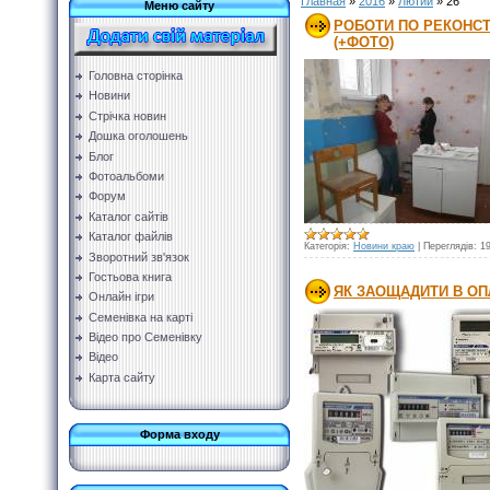
Главная
»
2016
»
Лютий
»
26
Меню сайту
РОБОТИ ПО РЕКОНС
(+ФОТО)
Головна сторінка
Новини
Стрічка новин
Дошка оголошень
Блог
Фотоальбоми
Форум
Каталог сайтів
Каталог файлів
Категорія:
Новини краю
|
Переглядів:
1
Зворотний зв'язок
Гостьова книга
ЯК ЗАОЩАДИТИ В ОП
Онлайн ігри
Семенівка на карті
Відео про Семенівку
Відео
Карта сайту
Форма входу