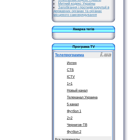
Митний кодекс Україны
Запобігання і протидія корупції в
державних органах та органах
місцевого самоврядування
Хмарка тегів
Програма TV
Телепрограмма
Интер
СТБ
ICTV
1+1
Новый канал
Телеканал Украина
5 канал
Футбол 1
2+2
Чернигов-ТВ
Футбол 2
Все телеканалы