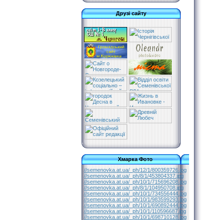
Друзі сайту
Хмарка Фото
//semenovka.at.ua/_ph/12/1/800359726.jpg
//semenovka.at.ua/_ph/8/1/453804337.jpg
//semenovka.at.ua/_ph/10/1/715696208.jpg
//semenovka.at.ua/_ph/8/1/104950708.jpg
//semenovka.at.ua/_ph/10/1/734556444.jpg
//semenovka.at.ua/_ph/10/1/983599293.jpg
//semenovka.at.ua/_ph/10/1/690892444.jpg
//semenovka.at.ua/_ph/10/1/110596687.jpg
//semenovka.at.ua/_ph/10/1/698710128.jpg