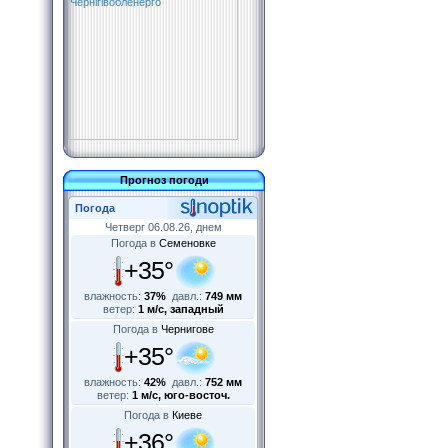
Прогноз погоди
Погода
Четверг 06.08.26, днем
Погода в
Семеновке
+35°
влажность:
37%
давл.:
749 мм
ветер:
1 м/с, западный
Погода в
Чернигове
+35°
влажность:
42%
давл.:
752 мм
ветер:
1 м/с, юго-восточ.
Погода в
Киеве
+36°