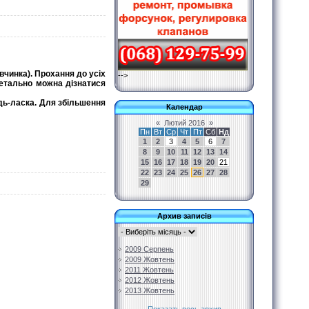
вчинка). Прохання до усіх
-->
детально можна дізнатися
удь-ласка. Для збільшення
Календар
«
Лютий 2016
»
Пн
Вт
Ср
Чт
Пт
Сб
Нд
1
2
3
4
5
6
7
8
9
10
11
12
13
14
15
16
17
18
19
20
21
22
23
24
25
26
27
28
29
Архив записів
2009 Серпень
2009 Жовтень
2011 Жовтень
2012 Жовтень
2013 Жовтень