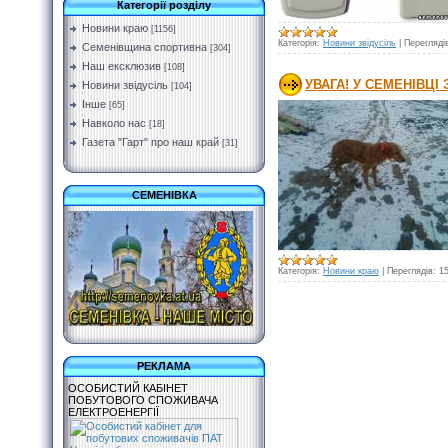
Категорії розділу
Новини краю
[1156]
Категорія:
Новини звідусіль
|
Перегляді
Семенівщина спортивна
[304]
Наш ексклюзив
[108]
УВАГА! У СЕМЕНІВЦ
Новини звідусіль
[104]
Інше
[65]
Навколо нас
[18]
Газета "Гарт" про наш край
[31]
СЕМЕНІВКА
Категорія:
Новини краю
|
Переглядів:
1
РЕКЛАМА
ОСОБИСТИЙ КАБІНЕТ
ПОБУТОВОГО СПОЖИВАЧА
ЕЛЕКТРОЕНЕРГІЇ