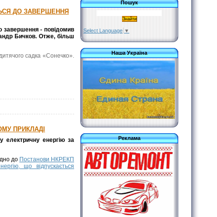
Пошук
ЬСЯ ДО ЗАВЕРШЕННЯ
о завершення - повідомив
Select Language
▼
андр Бичков. Отже, більш
Наша Україна
 дитячого садка «Сонечко».
ОМУ ПРИКЛАДІ
Реклама
ну електричну енергію за
ідно до
Постанови НКРЕКП
ергію, що відпускається