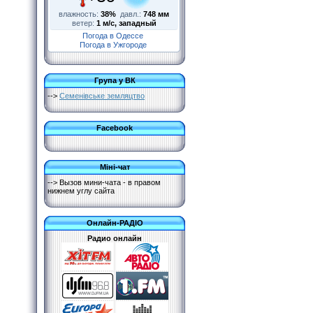
влажность:
38%
давл.:
748 мм
ветер:
1 м/с, западный
Погода в Одессе
Погода в Ужгороде
Група у ВК
-->
Семенівське земляцтво
Facebook
Міні-чат
--> Вызов мини-чата - в правом
нижнем углу сайта
Онлайн-РАДІО
Радио онлайн