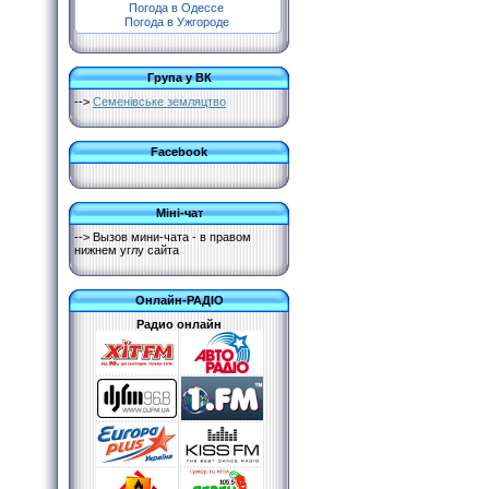
Погода в Одессе
Погода в Ужгороде
Група у ВК
-->
Семенівське земляцтво
Facebook
Міні-чат
--> Вызов мини-чата - в правом
нижнем углу сайта
Онлайн-РАДІО
Радио онлайн