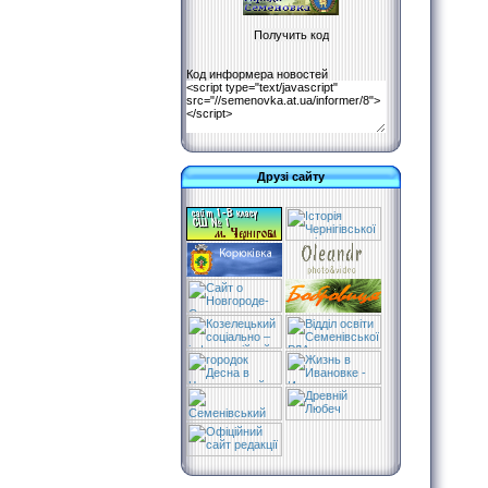
Код информера новостей
Друзі сайту