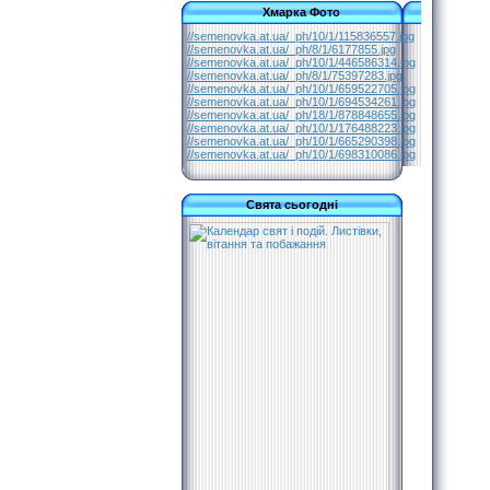
Хмарка Фото
//semenovka.at.ua/_ph/10/1/115836557.jpg
//semenovka.at.ua/_ph/8/1/6177855.jpg
//semenovka.at.ua/_ph/10/1/446586314.jpg
//semenovka.at.ua/_ph/8/1/75397283.jpg
//semenovka.at.ua/_ph/10/1/659522705.jpg
//semenovka.at.ua/_ph/10/1/694534261.jpg
//semenovka.at.ua/_ph/18/1/878848655.jpg
//semenovka.at.ua/_ph/10/1/176488223.jpg
//semenovka.at.ua/_ph/10/1/665290398.jpg
//semenovka.at.ua/_ph/10/1/698310086.jpg
Свята сьогодні