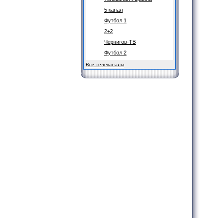
5 канал
Футбол 1
2+2
Чернигов-ТВ
Футбол 2
Все телеканалы