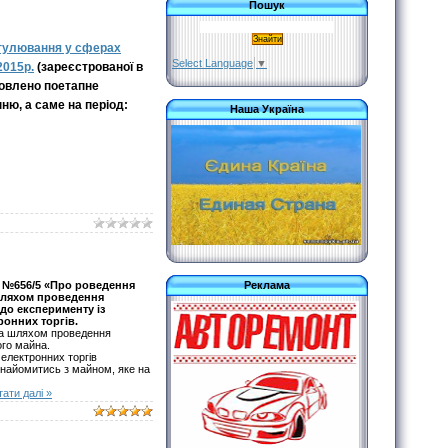
Пошук
егулювання у сферах
Select Language
▼
2015р.
(зареєстрованої в
ановлено поетапне
ню, а саме на період:
Наша Україна
ку №656/5 «Про роведення
Реклама
 шляхом проведення
 до експерименту із
онних торгів.
на шляхом проведення
ого майна.
електронних торгів
знайомитись з майном, яке на
тати далі »