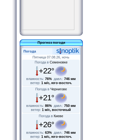
Прогноз погоди
Погода
Пятница 07.08.26, ночь
Погода в
Семеновке
+22°
влажность:
76%
давл.:
746 мм
ветер:
1 м/с, юго-восточ.
Погода в
Чернигове
+21°
влажность:
86%
давл.:
750 мм
ветер:
1 м/с, восточный
Погода в
Киеве
+26°
влажность:
63%
давл.:
746 мм
ветер:
1 м/с, юго-восточ.