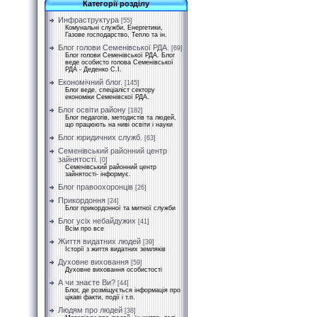
Категорії розділу
Инфраструктура
[55]
Комунальні служби, Енергетики,
Газове господарство, Тепло та ін.
Блог голови Семенівської РДА.
[69]
Блог голови Семенівської РДА. Блог
веде особисто голова Семенівської
РДА - Деденко С.І.
Економічний блог.
[145]
Блог веде, спеціаліст сектору
економіки Семенівскої РДА.
Блог освіти району
[182]
Блог педагогів, методистів та людей,
що працюють на ниві освіти і науки
Блог юридичних служб.
[63]
Семенівський районний центр
зайнятості.
[0]
Семенівський районний центр
зайнятості- інформує.
Блог правоохоронців
[26]
Прикордоння
[24]
Блог прикордонної та митної служби
Блог усіх небайдужих
[41]
Всім про все
Життя видатних людей
[39]
Історії з життя видатних земляків
Духовне виховання
[59]
Духовне виховання особистості
А чи знаєте Ви?
[44]
Блог, де розміщується інформація про
цікаві факти, події і т.п.
Людям про людей
[38]