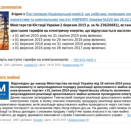
ктроенергію
Згідно з
Постановою Національної комісії, що здійснює державне р
енергетики та комунальних послуг (НКРЕКП) України №220 від 26.02.
Міністерстві Юстиції України 2 березня 2015 р. за № 236/26681), вст
зростання тарифів на електричну енергію, що відпускається населен
- з 01 квітня 2015 року по 31 серпня 2015 року включно;
- з 01 вересня 2015 року по 29 лютого 2016 року включно;
- з 01 березня 2016 року по 31 серпня 2016 року включно;
- з 01 вересня 2016 року по 28 лютого 2017 року включно;
муть наступні тарифи на електроенергію:
...
Читати далі »
ов:
1241
|
Добавил:
shabalin74
|
Дата:
19.03.2015
|
Комментарии (0)
ого майна!
Відповідно до наказу Міністерства юстиції України від 16 квітня 2014 ро
експерименту із запровадження порядку реалізації арештованого майна
електронних торгів» з 01 липня 2014 року Чернігівську область включено
запровадження реалізації арештованого майна шляхом проведення електр
Даним наказом затверджено Тимчасовий порядок реалізації арештованого май
електронних торгів, в якому описано покрокову процедуру реалізації арештован
нормативно-правових актів реалізація арештованого майна проводиться через систему 
ережі «Інтернет» за посиланням https://torgi.minjust.gov.ua. На даному сайті можна о
зації та більш докладно з умовами продажу і набуттям права власності на таке майно.
тайтесь до відділу державної виконавчої служби Семенівського районного управл
...
Чи
осмотров:
1893
|
Добавил:
Wooder
|
Дата:
19.03.2015
|
Комментарии (0)