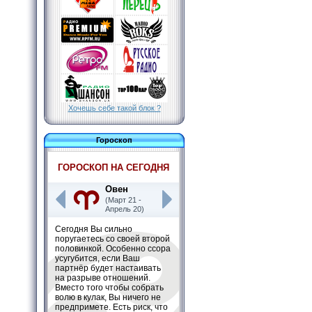
Хочешь себе такой блок ?
Гороскоп
ГОРОСКОП НА СЕГОДНЯ
Овен
(Март 21 -
Апрель 20)
Сегодня Вы сильно
поругаетесь со своей второй
половинкой. Особенно ссора
усугубится, если Ваш
партнёр будет настаивать
на разрыве отношений.
Вместо того чтобы собрать
волю в кулак, Вы ничего не
предпримете. Есть риск, что