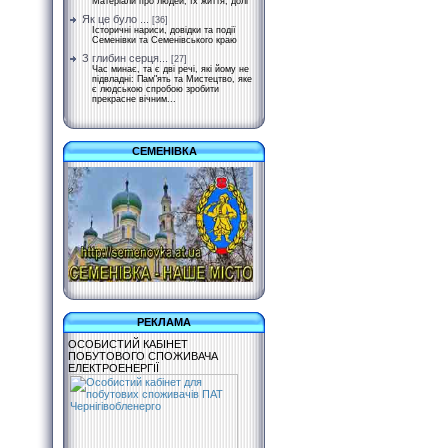
Матеріали про людей, їх життя, долі
Як це було ...
[36]
Історичні нариси, довідки та події
Семенівки та Семенівського краю
З глибин серця...
[27]
Час минає, та є дві речі, які йому не
підвладні: Пам"ять та Мистецтво, яке
є людською спробою зробити
прекрасне вічним...
СЕМЕНІВКА
РЕКЛАМА
ОСОБИСТИЙ КАБІНЕТ
ПОБУТОВОГО СПОЖИВАЧА
ЕЛЕКТРОЕНЕРГІЇ