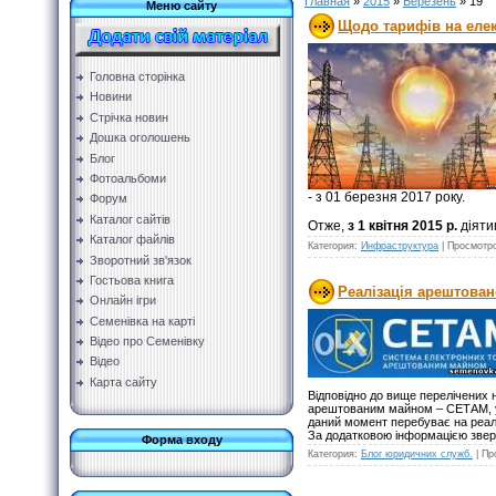
Главная
»
2015
»
Березень
»
19
Меню сайту
Щодо тарифів на еле
Головна сторінка
Новини
Стрічка новин
Дошка оголошень
Блог
Фотоальбоми
- з 01 березня 2017 року.
Форум
Каталог сайтів
Отже,
з 1 квітня 2015 р.
діяти
Каталог файлів
Категория:
Инфраструктура
|
Просмотр
Зворотний зв'язок
Гостьова книга
Реалізація арештован
Онлайн ігри
Семенівка на карті
Відео про Семенівку
Відео
Карта сайту
Відповідно до вище перелічених 
арештованим майном – СЕТАМ, у м
даний момент перебуває на реалі
За додатковою інформацією звер
Форма входу
Категория:
Блог юридичних служб.
|
Пр