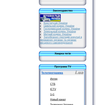
Законодавство
Конституція України
Цивільний кодекс України
Господарський кодекс України
Земельный кодекс України
Митний кодекс Україны
Запобігання і протидія корупції в
державних органах та органах
місцевого самоврядування
Хмарка тегів
Програма TV
Телепрограмма
Интер
СТБ
ICTV
1+1
Новый канал
Телеканал Украина