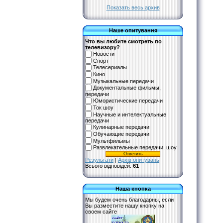
Показать весь архив
Наше опитування
Что вы любите смотреть по
телевизору?
Новости
Спорт
Телесериалы
Кино
Музыкальные передачи
Документальные фильмы,
передачи
Юмористические передачи
Ток шоу
Научные и интелектуальные
передачи
Кулинарные передачи
Обучающие передачи
Мультфильмы
Развлекательные передачи, шоу
Результати
|
Архів опитувань
Всього відповідей:
61
Наша кнопка
Мы будем очень благодарны, если
Вы разместите нашу кнопку на
своем сайте