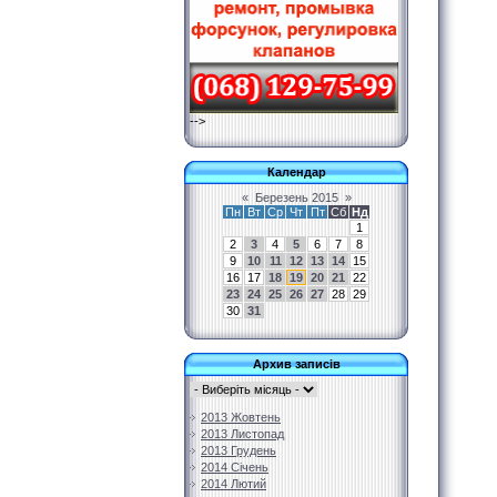
-->
Календар
«
Березень 2015
»
Пн
Вт
Ср
Чт
Пт
Сб
Нд
1
2
3
4
5
6
7
8
9
10
11
12
13
14
15
16
17
18
19
20
21
22
23
24
25
26
27
28
29
30
31
Архив записів
2013 Жовтень
2013 Листопад
2013 Грудень
2014 Січень
2014 Лютий