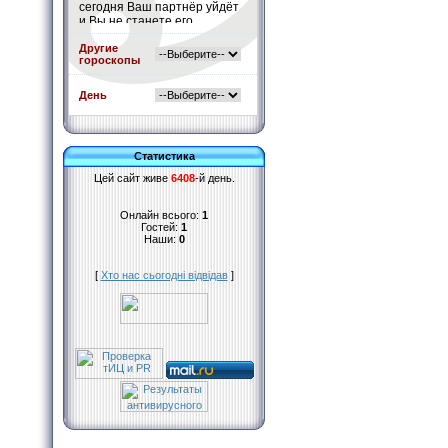
сегодня Ваш партнёр уйдёт
и Вы не станете его
останавливать.
Подробнее
»
Другие
гороскопы
День
Статистика
Цей сайт живе
6408
-й день.
Онлайн всього:
1
Гостей:
1
Наши:
0
[
Хто нас сьогодні відвідав
]