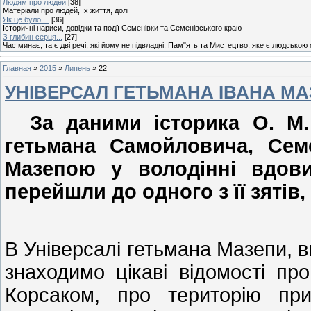
Людям про людей
[38]
Матеріали про людей, їх життя, долі
Як це було ...
[36]
Історичні нариси, довідки та події Семенівки та Семенівського краю
З глибин серця...
[27]
Час минає, та є дві речі, які йому не підвладні: Пам"ять та Мистецтво, яке є людською
Главная
»
2015
»
Липень
»
22
УНІВЕРСАЛ ГЕТЬМАНА ІВАНА М
За даними історика О. М.
гетьмана Самойловича, Сем
Мазепою у володінні вдови
перейшли до одного з її зятів,
В Універсалі гетьмана Мазепи, в
знаходимо цікаві відомості пр
Корсаком, про територію пр