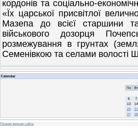
кордонів та соціально-економічн
«Їх царської присвітлої велично
Мазепа до всієї старшини та
військового дозорця Почепс
розмежування в грунтах (земл
Семенівкою та селами волості 
Calendar
Пн
Вт
6
7
13
14
20
21
27
28
Полная версия сайта