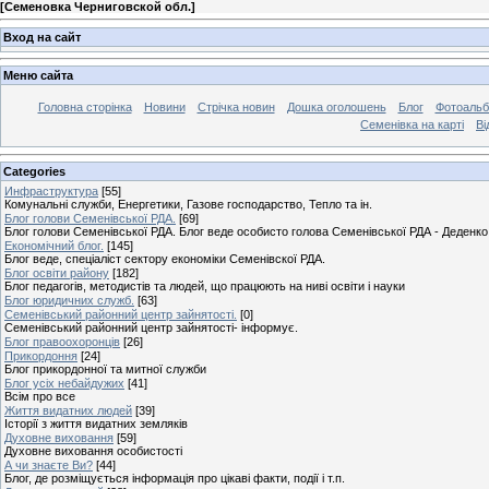
[
Семеновка Черниговской обл.
]
Вход на сайт
Меню сайта
Головна сторінка
Новини
Стрічка новин
Дошка оголошень
Блог
Фотоаль
Семенівка на карті
Ві
Categories
Инфраструктура
[55]
Комунальні служби, Енергетики, Газове господарство, Тепло та ін.
Блог голови Семенівської РДА.
[69]
Блог голови Семенівської РДА. Блог веде особисто голова Семенівської РДА - Деденко 
Економічний блог.
[145]
Блог веде, спеціаліст сектору економіки Семенівскої РДА.
Блог освіти району
[182]
Блог педагогів, методистів та людей, що працюють на ниві освіти і науки
Блог юридичних служб.
[63]
Семенівський районний центр зайнятості.
[0]
Семенівський районний центр зайнятості- інформує.
Блог правоохоронців
[26]
Прикордоння
[24]
Блог прикордонної та митної служби
Блог усіх небайдужих
[41]
Всім про все
Життя видатних людей
[39]
Історії з життя видатних земляків
Духовне виховання
[59]
Духовне виховання особистості
А чи знаєте Ви?
[44]
Блог, де розміщується інформація про цікаві факти, події і т.п.