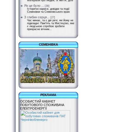
Матеріали про людей, їх життя, долі
Як це було ...
[36]
Історичні нариси, довідки та події
Семенівки та Семенівського краю
З глибин серця...
[27]
Час минає, та є дві речі, які йому не
підвладні: Пам"ять та Мистецтво, яке
є людською спробою зробити
прекрасне вічним...
СЕМЕНІВКА
РЕКЛАМА
ОСОБИСТИЙ КАБІНЕТ
ПОБУТОВОГО СПОЖИВАЧА
ЕЛЕКТРОЕНЕРГІЇ