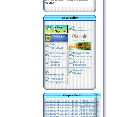
Друзі сайту
Хмарка Фото
//semenovka.at.ua/_ph/10/1/994046171.jpg
//semenovka.at.ua/_ph/10/1/576872757.jpg
//semenovka.at.ua/_ph/17/1/261537138.jpg
//semenovka.at.ua/_ph/10/1/888346050.jpg
//semenovka.at.ua/_ph/10/1/6968000.jpg
//semenovka.at.ua/_ph/10/1/684956680.jpg