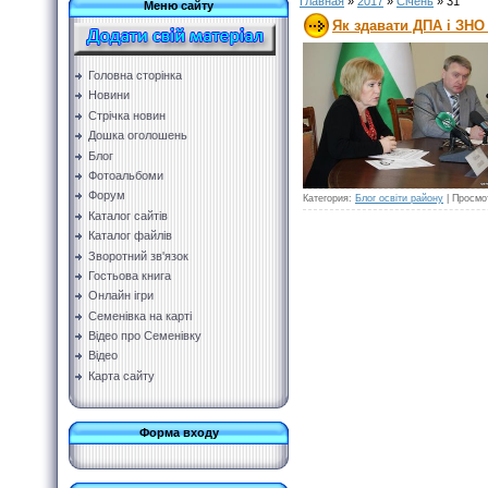
Главная
»
2017
»
Січень
»
31
Меню сайту
Як здавати ДПА і ЗНО 
Головна сторінка
Новини
Стрічка новин
Дошка оголошень
Блог
Фотоальбоми
Форум
Категория:
Блог освіти району
|
Просмо
Каталог сайтів
Каталог файлів
Зворотний зв'язок
Гостьова книга
Онлайн ігри
Семенівка на карті
Відео про Семенівку
Відео
Карта сайту
Форма входу