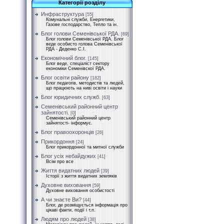
Категорії розділу
Инфраструктура
[55]
Комунальні служби, Енергетики,
Газове господарство, Тепло та ін.
Блог голови Семенівської РДА.
[69]
Блог голови Семенівської РДА. Блог
веде особисто голова Семенівської
РДА - Деденко С.І.
Економічний блог.
[145]
Блог веде, спеціаліст сектору
економіки Семенівскої РДА.
Блог освіти району
[182]
Блог педагогів, методистів та людей,
що працюють на ниві освіти і науки
Блог юридичних служб.
[63]
Семенівський районний центр
зайнятості.
[0]
Семенівський районний центр
зайнятості- інформує.
Блог правоохоронців
[26]
Прикордоння
[24]
Блог прикордонної та митної служби
Блог усіх небайдужих
[41]
Всім про все
Життя видатних людей
[39]
Історії з життя видатних земляків
Духовне виховання
[59]
Духовне виховання особистості
А чи знаєте Ви?
[44]
Блог, де розміщується інформація про
цікаві факти, події і т.п.
Людям про людей
[38]