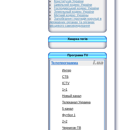
Конституція України
Цивільний кодекс України
Господарський кодекс України
Земельный кодекс України
Митний кодекс Україны
Запобігання і протидія корупції в
державних органах та органах
місцевого самоврядування
Хмарка тегів
Програма TV
Телепрограмма
Интер
СТБ
ICTV
1+1
Новый канал
Телеканал Украина
5 канал
Футбол 1
2+2
Чернигов-ТВ