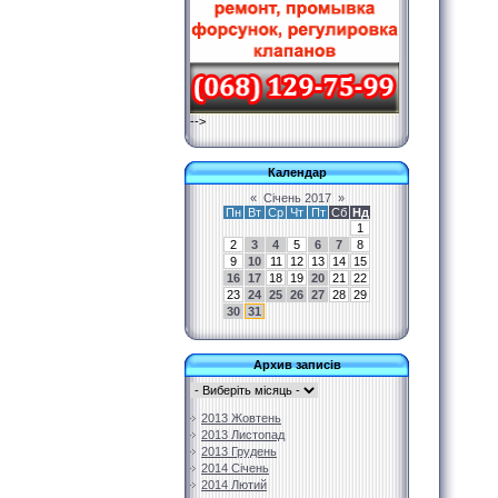
-->
Календар
«
Січень 2017
»
Пн
Вт
Ср
Чт
Пт
Сб
Нд
1
2
3
4
5
6
7
8
9
10
11
12
13
14
15
16
17
18
19
20
21
22
23
24
25
26
27
28
29
30
31
Архив записів
2013 Жовтень
2013 Листопад
2013 Грудень
2014 Січень
2014 Лютий