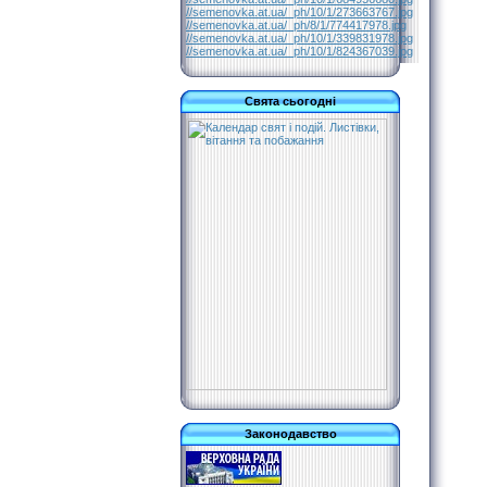
//semenovka.at.ua/_ph/10/1/273663767.jpg
//semenovka.at.ua/_ph/8/1/774417978.jpg
//semenovka.at.ua/_ph/10/1/339831978.jpg
//semenovka.at.ua/_ph/10/1/824367039.jpg
Свята сьогодні
Законодавство