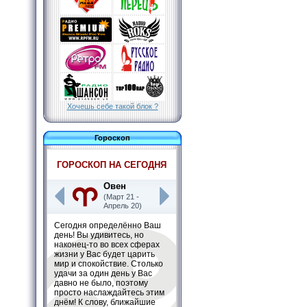
Хочешь себе такой блок ?
Гороскоп
ГОРОСКОП НА СЕГОДНЯ
Овен
(Март 21 -
Апрель 20)
Сегодня определённо Ваш
день! Вы удивитесь, но
наконец-то во всех сферах
жизни у Вас будет царить
мир и спокойствие. Столько
удачи за один день у Вас
давно не было, поэтому
просто наслаждайтесь этим
днём! К слову, ближайшие