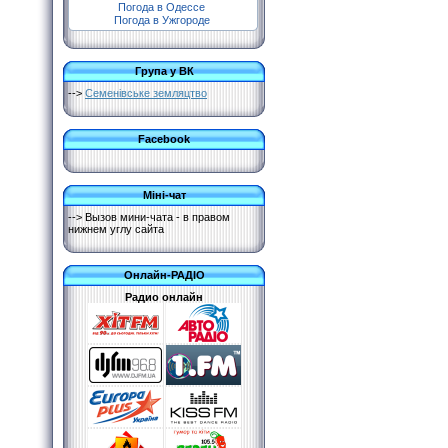
Погода в Одессе
Погода в Ужгороде
Група у ВК
-->
Семенівське земляцтво
Facebook
Міні-чат
--> Вызов мини-чата - в правом
нижнем углу сайта
Онлайн-РАДІО
Радио онлайн