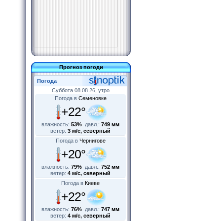
Прогноз погоди
Погода
Суббота 08.08.26, утро
Погода в
Семеновке
+22°
влажность:
53%
давл.:
749 мм
ветер:
3 м/с, северный
Погода в
Чернигове
+20°
влажность:
79%
давл.:
752 мм
ветер:
4 м/с, северный
Погода в
Киеве
+22°
влажность:
76%
давл.:
747 мм
ветер:
4 м/с, северный