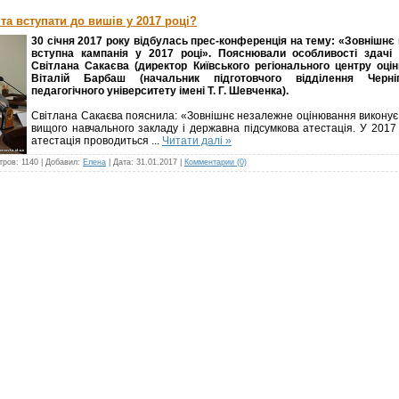
та вступати до вишів у 2017 році?
30 січня 2017 року відбулась прес-конференція на тему: «Зовнішнє
вступна кампанія у 2017 році». Пояснювали особливості здачі 
Світлана Сакаєва (директор Київського регіонального центру оцін
Віталій Барбаш (начальник підготовчого відділення Черніг
педагогічного університету імені Т. Г. Шевченка).
Світлана Сакаєва пояснила: «Зовнішнє незалежне оцінювання виконує д
вищого навчального закладу і державна підсумкова атестація. У 2017
атестація проводиться
...
Читати далі »
тров:
1140
|
Добавил:
Елена
|
Дата:
31.01.2017
|
Комментарии (0)