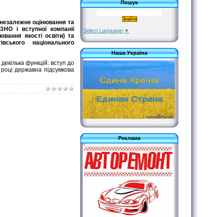
Пошук
 незалежне оцінювання та
ЗНО і вступної компанії
Select Language
▼
ювання якості освіти) та
івського національного
Наша Україна
екілька функцій: вступ до
 році державна підсумкова
Реклама