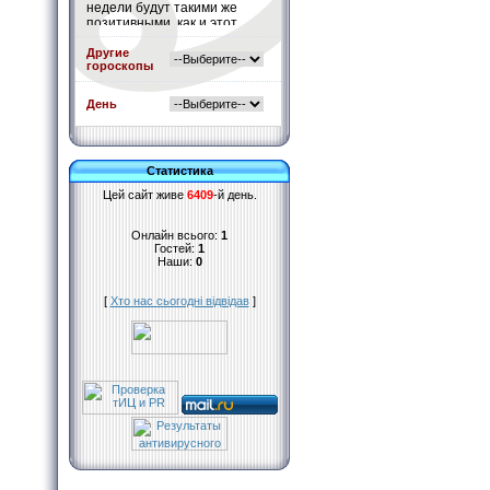
недели будут такими же
позитивными, как и этот
день. Считайте это белой
полосой Вашей жизни.
Другие
гороскопы
Подробнее
»
День
Статистика
Цей сайт живе
6409
-й день.
Онлайн всього:
1
Гостей:
1
Наши:
0
[
Хто нас сьогодні відвідав
]