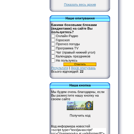
Показать весь архив
Наше опитування
Какими боковыми блоками
(виджетами) на сайте Вы
пользуетесь?
Онлайн-Радио
Гороскоп
Прогноз погоды
Программа TV
Чат (правый нижний угол)
Календарь праздников
Не пользуюсь
Результати
|
Архів опитувань
Всього відповідей:
22
Наша кнопка
Мы будем очень благодарны, если
Вы разместите нашу кнопку на
своем сайте
Код информера новостей