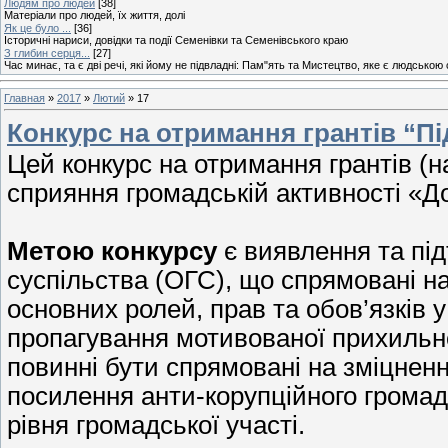
Людям про людей
[38]
Матеріали про людей, їх життя, долі
Як це було ...
[36]
Історичні нариси, довідки та події Семенівки та Семенівського краю
З глибин серця...
[27]
Час минає, та є дві речі, які йому не підвладні: Пам"ять та Мистецтво, яке є людською
Главная
»
2017
»
Лютий
»
17
Конкурс на отримання грантів “Пі
Цей конкурс на отримання грантів (н
сприяння громадській активності «Д
Метою конкурсу
є виявлення та під
суспільства (ОГС), що спрямовані н
основних ролей, прав та обов’язків 
пропагування мотивованої прихильнос
повинні бути спрямовані на зміцнен
посилення анти-корупційного громад
рівня громадської участі.