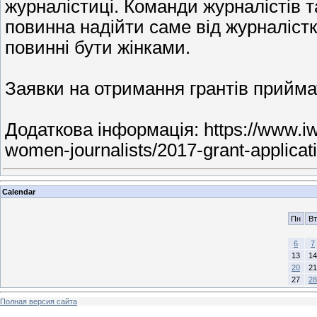
журналістиці. Команди журналістів 
повинна надійти саме від журналістк
повинні бути жінками.
Заявки на отримання грантів прийма
Додаткова інформація: https://www.iw
women-journalists/2017-grant-applicat
Calendar
Пн
Вт
6
7
13
14
20
21
27
28
Полная версия сайта