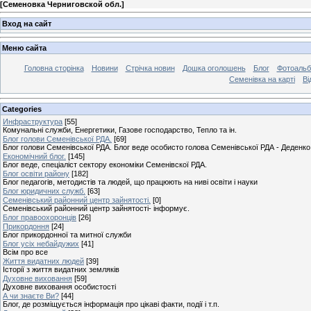
[
Семеновка Черниговской обл.
]
Вход на сайт
Меню сайта
Головна сторінка
Новини
Стрічка новин
Дошка оголошень
Блог
Фотоаль
Семенівка на карті
Ві
Categories
Инфраструктура
[55]
Комунальні служби, Енергетики, Газове господарство, Тепло та ін.
Блог голови Семенівської РДА.
[69]
Блог голови Семенівської РДА. Блог веде особисто голова Семенівської РДА - Деденко 
Економічний блог.
[145]
Блог веде, спеціаліст сектору економіки Семенівскої РДА.
Блог освіти району
[182]
Блог педагогів, методистів та людей, що працюють на ниві освіти і науки
Блог юридичних служб.
[63]
Семенівський районний центр зайнятості.
[0]
Семенівський районний центр зайнятості- інформує.
Блог правоохоронців
[26]
Прикордоння
[24]
Блог прикордонної та митної служби
Блог усіх небайдужих
[41]
Всім про все
Життя видатних людей
[39]
Історії з життя видатних земляків
Духовне виховання
[59]
Духовне виховання особистості
А чи знаєте Ви?
[44]
Блог, де розміщується інформація про цікаві факти, події і т.п.