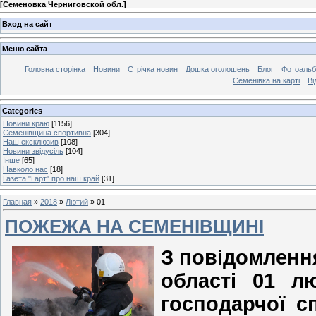
[
Семеновка Черниговской обл.
]
Вход на сайт
Меню сайта
Головна сторінка
Новини
Стрічка новин
Дошка оголошень
Блог
Фотоаль
Семенівка на карті
Ві
Categories
Новини краю
[1156]
Семенівщина спортивна
[304]
Наш ексклюзив
[108]
Новини звідусіль
[104]
Інше
[65]
Навколо нас
[18]
Газета "Гарт" про наш край
[31]
Главная
»
2018
»
Лютий
»
01
ПОЖЕЖА НА СЕМЕНІВЩИНІ
З повідомленн
області 01 л
господарчої с