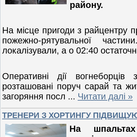
району.
На місце пригоди з райцентру п
пожежно-рятувальної части
локалізували, а о 02:40 остаточн
Оперативні дії вогнеборців
розташовані поруч сарай та жи
загоряння посл
...
Читати далі »
ТРЕНЕРИ З ХОРТИНГУ ПІДВИЩУ
На шпальта