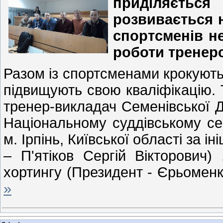
приділяєть
розвивається 
спортсменів н
роботи тренер
Разом із спортсменами крокують 
підвищують свою кваліфікацію. Т
тренер-викладач Семенівської 
Національному суддівському сем
м. Ірпінь, Київської області за і
– Пʹятіков Сергій Вікторович)
хортингу (Президент - Єрьомен
»