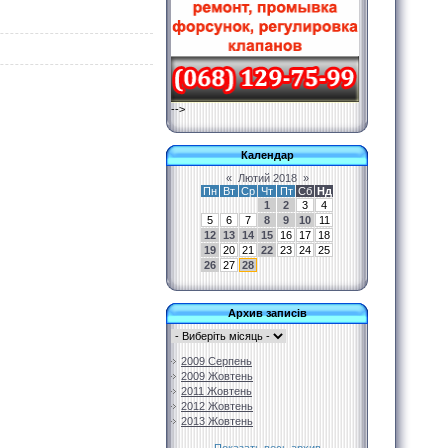
-->
Календар
«
Лютий 2018
»
Пн
Вт
Ср
Чт
Пт
Сб
Нд
1
2
3
4
5
6
7
8
9
10
11
12
13
14
15
16
17
18
19
20
21
22
23
24
25
26
27
28
Архив записів
2009 Серпень
2009 Жовтень
2011 Жовтень
2012 Жовтень
2013 Жовтень