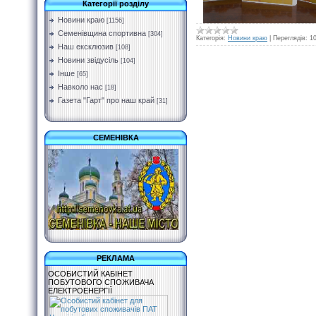
Категорії розділу
Новини краю
[1156]
Семенівщина спортивна
[304]
Категорія:
Новини краю
|
Переглядів:
1
Наш ексклюзив
[108]
Новини звідусіль
[104]
Інше
[65]
Навколо нас
[18]
Газета "Гарт" про наш край
[31]
СЕМЕНІВКА
РЕКЛАМА
ОСОБИСТИЙ КАБІНЕТ
ПОБУТОВОГО СПОЖИВАЧА
ЕЛЕКТРОЕНЕРГІЇ