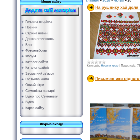
Главная
»
2018
»
Лютий
»
28
Меню сайту
На рушнику хай доля 
Головна сторінка
Новини
Стрічка новин
Дошка оголошень
Блог
Фотоальбоми
Форум
Каталог сайтів
Категорія:
Новини краю
|
Переглядів:
7
Каталог файлів
Зворотний зв'язок
Письменники рідного
Гостьова книга
Онлайн ігри
Семенівка на карті
Відео про Семенівку
Відео
Карта сайту
Форма входу