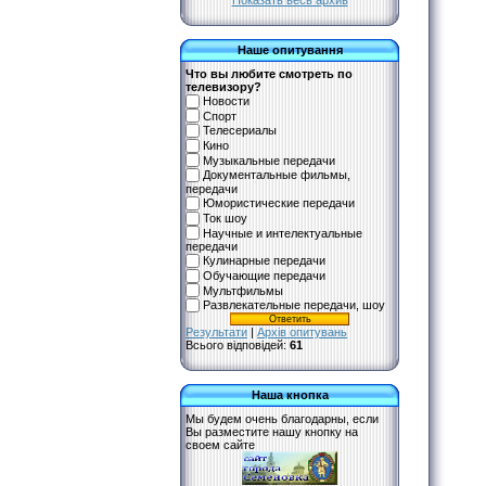
Показать весь архив
Наше опитування
Что вы любите смотреть по
телевизору?
Новости
Спорт
Телесериалы
Кино
Музыкальные передачи
Документальные фильмы,
передачи
Юмористические передачи
Ток шоу
Научные и интелектуальные
передачи
Кулинарные передачи
Обучающие передачи
Мультфильмы
Развлекательные передачи, шоу
Результати
|
Архів опитувань
Всього відповідей:
61
Наша кнопка
Мы будем очень благодарны, если
Вы разместите нашу кнопку на
своем сайте