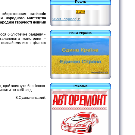
Пошук
збереженням зав’язків
ями народного мистецтва
Select Language
▼
народної творчості новими
Наша Україна
ося бібліотечне рандеву «
талановита майстриня –
і познайомилися з цікавою
о, щоб зникнути безвісною
Реклама
шити по собі слід
В.Сухомлинський.