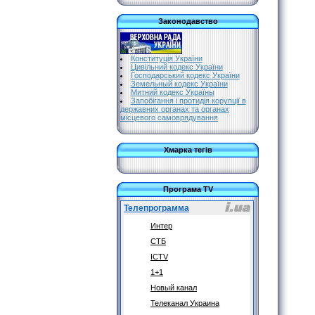
Законодавство
Конституція України
Цивільний кодекс України
Господарський кодекс України
Земельный кодекс України
Митний кодекс Україны
Запобігання і протидія корупції в
державних органах та органах
місцевого самоврядування
Хмарка тегів
Програма TV
Телепрограмма
Интер
СТБ
ICTV
1+1
Новый канал
Телеканал Украина