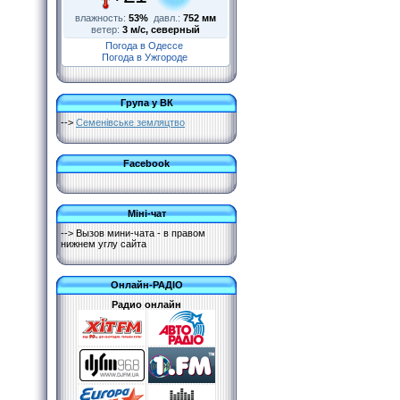
влажность:
53%
давл.:
752 мм
ветер:
3 м/с, северный
Погода в Одессе
Погода в Ужгороде
Група у ВК
-->
Семенівське земляцтво
Facebook
Міні-чат
--> Вызов мини-чата - в правом
нижнем углу сайта
Онлайн-РАДІО
Радио онлайн