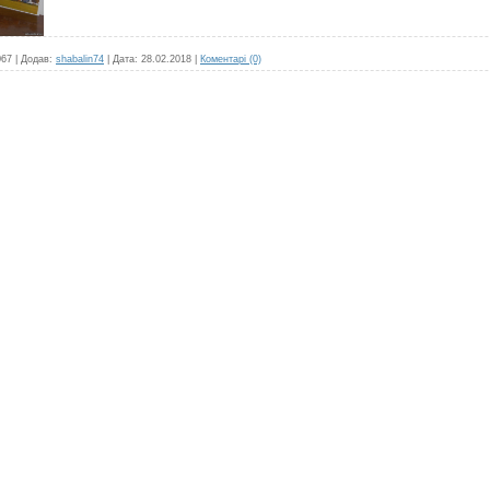
067
|
Додав:
shabalin74
|
Дата:
28.02.2018
|
Коментарі (0)