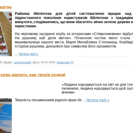
квітне
Районна бібліотека для дітей систематично працює над 
підростаючого покоління користувачів бібліотеки з традиці
минулого, сподіваючись, що вони збагатять вічно зелене дерево 
паростками.
На черговому засіданні клубу за інтересами «Співрозмовник» відбул
На рушнику хай доля квітне». Почесною гостею якого стала 
вишивальниця нашого міста, Марія Михайлівна Степанець. Клубівц
історією рушника, дізналися про символіку його орнаментів.
...
Читати далі »
38
|
Додав:
semenovkadb
|
Дата:
28.02.2018
|
Коментарі (0)
 краю дарують нам творів розмай
«Людина народжується на світ не для тог
пилинкою, людина народжується,щоб зали
вічним».
Творчість письменників рідного краю бе
...
Читати далі »