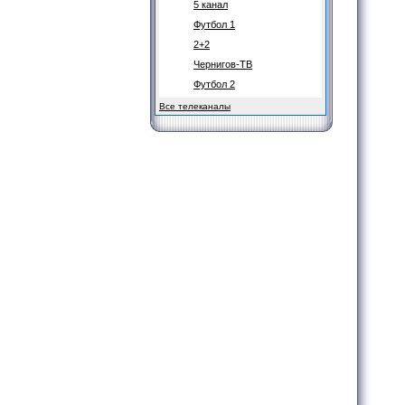
5 канал
Футбол 1
2+2
Чернигов-ТВ
Футбол 2
Все телеканалы