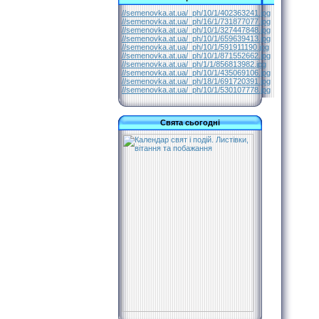
//semenovka.at.ua/_ph/10/1/402363241.jpg
//semenovka.at.ua/_ph/16/1/731877077.jpg
//semenovka.at.ua/_ph/10/1/327447848.jpg
//semenovka.at.ua/_ph/10/1/659639413.jpg
//semenovka.at.ua/_ph/10/1/591911190.jpg
//semenovka.at.ua/_ph/10/1/871552662.jpg
//semenovka.at.ua/_ph/1/1/856813982.jpg
//semenovka.at.ua/_ph/10/1/435069106.jpg
//semenovka.at.ua/_ph/18/1/691720391.jpg
//semenovka.at.ua/_ph/10/1/530107778.jpg
Свята сьогодні