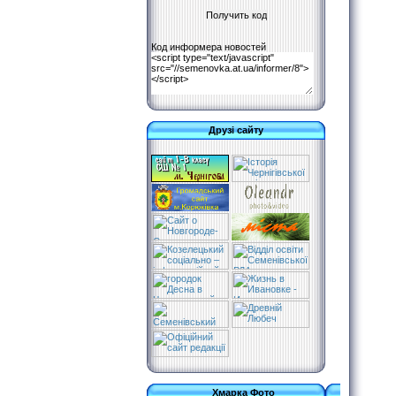
Код информера новостей
Друзі сайту
Хмарка Фото