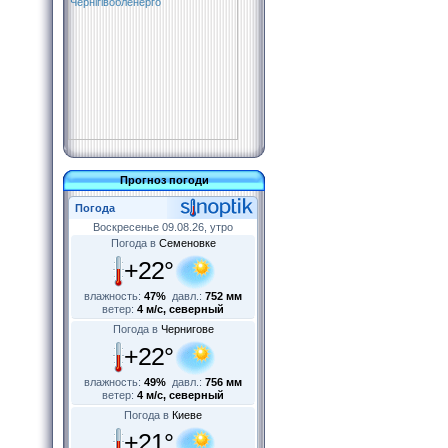
Прогноз погоди
Погода
Воскресенье 09.08.26, утро
Погода в
Семеновке
+22°
влажность:
47%
давл.:
752 мм
ветер:
4 м/с, северный
Погода в
Чернигове
+22°
влажность:
49%
давл.:
756 мм
ветер:
4 м/с, северный
Погода в
Киеве
+21°