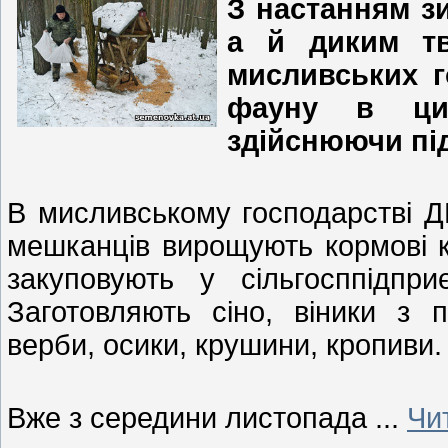
З настанням з
а й диким тв
мисливських г
фауну в ци
здійснюючи пі
В мисливському господарстві Д
мешканців вирощують кормові к
закуповують у сільгосппідпр
Заготовляють сіно, віники з п
верби, осики, крушини, кропиви
Вже з середини листопада
...
Чи