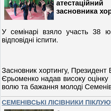
атестаційн
засновника хо
У семінарі взяло участь 38 ю
відповідні іспити.
Засновник хортингу, Президент 
Єрьоменко надав високу оцінку п
волю та бажання молоді Семені
СЕМЕНІВСЬКІ ЛІСІВНИКИ ПІКЛУ