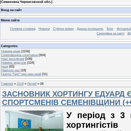
[
Семеновка Черниговской обл.
]
Вход на сайт
Меню сайта
Головна сторінка
Новини
Стрічка новин
Дошка оголошень
Блог
Фотоаль
Семенівка на карті
Ві
Categories
Новини краю
[1156]
Семенівщина спортивна
[304]
Наш ексклюзив
[108]
Новини звідусіль
[104]
Інше
[65]
Навколо нас
[18]
Газета "Гарт" про наш край
[31]
Главная
»
2018
»
Лютий
»
08
ЗАСНОВНИК ХОРТИНГУ ЕДУАРД
СПОРТСМЕНІВ СЕМЕНІВЩИНИ (+
У період з 3
хортингіст