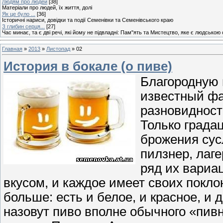
Людям про людей
[38]
Матеріали про людей, їх життя, долі
Як це було ...
[36]
Історичні нариси, довідки та події Семенівки та Семенівського краю
З глибин серця...
[27]
Час минає, та є дві речі, які йому не підвладні: Пам"ять та Мистецтво, яке є людською
Главная
»
2013
»
Листопад
»
02
История в бокале (о пиве)
Благородную 
известный фак
разновидности
Только градац
брожения сус
пилзнер, лаге
ряд их вариа
вкусом, и каждое имеет своих поклон
больше: есть и белое, и красное, и
назовут пиво вполне обычного «пивн