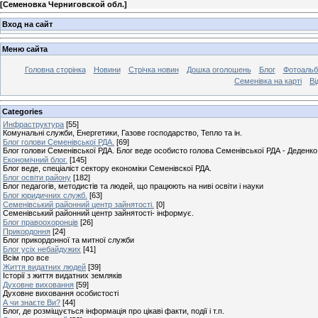
[
Семеновка Черниговской обл.
]
Вход на сайт
Меню сайта
Головна сторінка
Новини
Стрічка новин
Дошка оголошень
Блог
Фотоаль
Семенівка на карті
Ві
Categories
Инфраструктура
[55]
Комунальні служби, Енергетики, Газове господарство, Тепло та ін.
Блог голови Семенівської РДА.
[69]
Блог голови Семенівської РДА. Блог веде особисто голова Семенівської РДА - Деденко 
Економічний блог.
[145]
Блог веде, спеціаліст сектору економіки Семенівскої РДА.
Блог освіти району
[182]
Блог педагогів, методистів та людей, що працюють на ниві освіти і науки
Блог юридичних служб.
[63]
Семенівський районний центр зайнятості.
[0]
Семенівський районний центр зайнятості- інформує.
Блог правоохоронців
[26]
Прикордоння
[24]
Блог прикордонної та митної служби
Блог усіх небайдужих
[41]
Всім про все
Життя видатних людей
[39]
Історії з життя видатних земляків
Духовне виховання
[59]
Духовне виховання особистості
А чи знаєте Ви?
[44]
Блог, де розміщується інформація про цікаві факти, події і т.п.