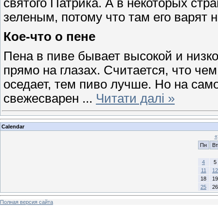
святого Патрика. А в некоторых стр
зеленым, потому что там его варят н
Кое-что о пене
Пена в пиве бывает высокой и низк
прямо на глазах. Считается, что че
оседает, тем пиво лучше. Но на сам
свежесварен
...
Читати далі »
Calendar
«
Пн
Вт
4
5
11
12
18
19
25
26
Полная версия сайта