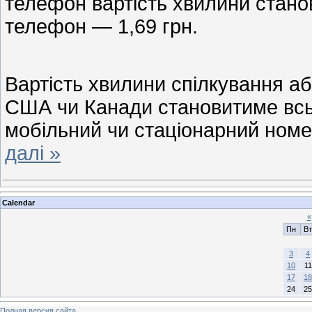
телефон вартість хвилини станов
телефон — 1,69 грн.
Вартість хвилини спілкування 
США чи Канади становитиме всьо
мобільний чи стаціонарний ном
далі »
Calendar
«
Пн
Вт
3
4
10
11
17
18
24
25
Полная версия сайта