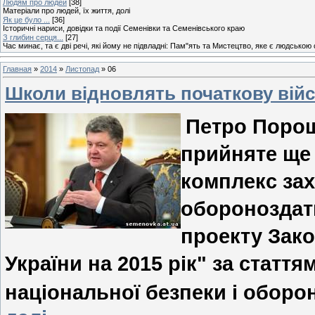
Людям про людей
[38]
Матеріали про людей, їх життя, долі
Як це було ...
[36]
Історичні нариси, довідки та події Семенівки та Семенівського краю
З глибин серця...
[27]
Час минає, та є дві речі, які йому не підвладні: Пам"ять та Мистецтво, яке є людською
Главная
»
2014
»
Листопад
»
06
Школи відновлять початкову вій
Петро Порош
прийняте ще 
комплекс зах
обороноздатн
проекту Зак
України на 2015 рік" за статт
національної безпеки і оборо