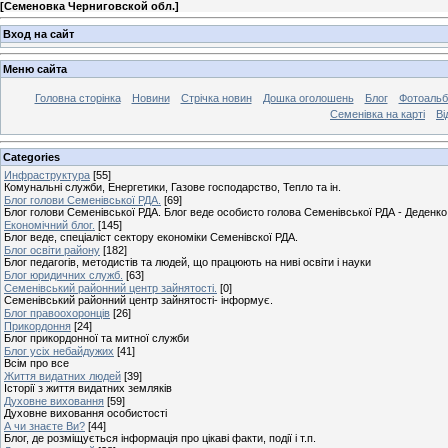
[
Семеновка Черниговской обл.
]
Вход на сайт
Меню сайта
Головна сторінка
Новини
Стрічка новин
Дошка оголошень
Блог
Фотоаль
Семенівка на карті
Ві
Categories
Инфраструктура
[55]
Комунальні служби, Енергетики, Газове господарство, Тепло та ін.
Блог голови Семенівської РДА.
[69]
Блог голови Семенівської РДА. Блог веде особисто голова Семенівської РДА - Деденко 
Економічний блог.
[145]
Блог веде, спеціаліст сектору економіки Семенівскої РДА.
Блог освіти району
[182]
Блог педагогів, методистів та людей, що працюють на ниві освіти і науки
Блог юридичних служб.
[63]
Семенівський районний центр зайнятості.
[0]
Семенівський районний центр зайнятості- інформує.
Блог правоохоронців
[26]
Прикордоння
[24]
Блог прикордонної та митної служби
Блог усіх небайдужих
[41]
Всім про все
Життя видатних людей
[39]
Історії з життя видатних земляків
Духовне виховання
[59]
Духовне виховання особистості
А чи знаєте Ви?
[44]
Блог, де розміщується інформація про цікаві факти, події і т.п.